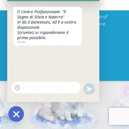
Il Centro Polifunzionale "Il
© 2020-2026 "Il Sogno di Silvia e Nabirra"
Sogno di Silvia e Nabirra"
Vi da il benvenuto, ed è a vostra
Azienda Agricola di Loredana Avallone
disposizione
P.IVA 02475010209
Scriveteci vi risponderemo il
prima possibile.
CF VLLLDN75T70F205T
06:44
Via dei Boschi, 24
46049 Volta Mantovana (MN)
Tel +39 3485604736
"+chaty_settings.lang.emoji_picker+"
undefined
WhatsApp
Message
Hide